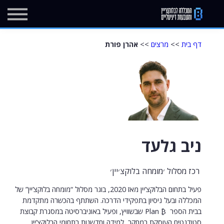
מרכז העזרה
בלוג
יצירת קשר
דף בית
>>
מרצים
>>
אהרן פורת
הרשמה
התחברות
ניב גלעד
רכז מסלול ׳מומחה בלוקצ׳יין׳
פעיל בתחום הבלוקצ’יין מאז 2020, בוגר מסלול “מומחה בלוקצ’יין” של
המכללה ובעל ניסיון בתפקידי הדרכה. השתתף בהכשרה מתקדמת
בבית הספר ₿ Plan שבשוויץ, ופעיל באוניברסיטה במסגרת קבוצת
סטודנטים העוסקת במחקר, למידה וחדשנות בתחומי הבלוקצ’יין