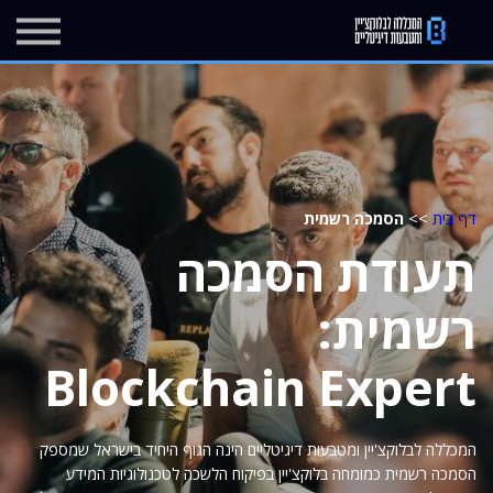
מרכז העזרה
בלוג
יצירת קשר
הרשמה
התחברות
דף בית
>>
הסמכה רשמית
תעודת הסמכה
רשמית:
Blockchain Expert
המכללה לבלוקצ'יין ומטבעות דיגיטליים הינה הגוף היחיד בישראל שמספק
הסמכה רשמית כמומחה בלוקצ'יין בפיקוח הלשכה לטכנולוגיות המידע