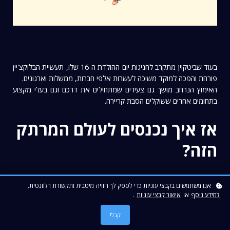
בעוד שביטקוין מתקרב לחגיגות יום ההולדת ה-16 שלו, תעשיית הבלוקצ'יין
פורחת והפכה למוקד משיכה לעשרות אלפי חברות, ממשלות וארגונים.
האימוץ הנרחב מושך גם צעירים שמתחילים את דרכם וגם בעלי מקצוע
בתחומים אחרים ששוקלים הסבת קריירה.
אז איך נכנסים לעולם המרתק
הזה?
צוברים ידע וניסיון
אנו משתמשים בקבצי עוגיות כדי לספק לך חוויה מיטבית ותקשורת רלוונטית.
למידע נוסף
או
אישור קבצי עוגיות
.
הבנה עמוקה בטכנולוגיית הבלוקצ'יין ושימושיה לצד יכולת התפתחות עם
קבל!
הדינמיות שלה הם הכרחיים. דמיינו שהבלוקצ'יין כיום היא האינטרנט של