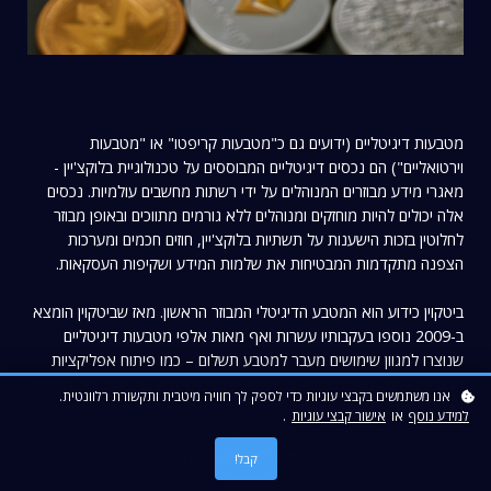
מטבעות דיגיטליים (ידועים גם כ"מטבעות קריפטו" או "מטבעות
וירטואליים") הם נכסים דיגיטליים המבוססים על טכנולוגיית בלוקצ'יין -
מאגרי מידע מבוזרים המנוהלים על ידי רשתות מחשבים עולמיות. נכסים
אלה יכולים להיות מוחזקים ומנוהלים ללא גורמים מתווכים ובאופן מבוזר
לחלוטין בזכות הישענות על תשתיות בלוקצ'יין, חוזים חכמים ומערכות
הצפנה מתקדמות המבטיחות את שלמות המידע ושקיפות העסקאות.
ביטקוין כידוע הוא המטבע הדיגיטלי המבוזר הראשון. מאז שביטקוין הומצא
ב-2009 נוספו בעקבותיו עשרות ואף מאות אלפי מטבעות דיגיטליים
שנוצרו למגוון שימושים מעבר למטבע תשלום – כמו פיתוח אפליקציות
מבוזרות, ניהול זהויות דיגיטליות והפעלת חוזים חכמים. עם זאת, רוב מוחלט
אנו משתמשים בקבצי עוגיות כדי לספק לך חוויה מיטבית ותקשורת רלוונטית.
של הנכסים הדיגיטליים האלה חסרי ערך אמיתי וחלק גדול מהם הם אפילו
למידע נוסף
או
אישור קבצי עוגיות
.
הונאות. אם אתם תוהים באיזה מטבע וירטואלי כדאי להשקיע ואיך לזהות
את הפרויקטים הבעייתיים חשוב להבין את השימושים השונים ואת
קבל!
הפוטנציאל הטכנולוגי שמציע כל מטבע.