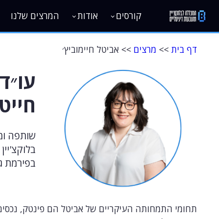
קורסים
אודות
המרצים שלנו
דף בית
>>
מרצים
>> אביטל חיימוביץ׳
עו״ד
חייטו
שותפה ומ
בלוקצ'יין 
בפירמת גור
תחומי התמחותה העיקריים של אביטל הם פינטק, נכסים די