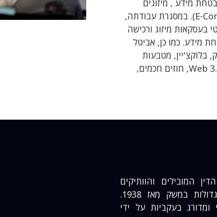
בטחת מידע , מיזוגים
ורכישות, ייצוא ביטחוני ואינטרנט ומסחר מקוון (E-Commerce). במסגרת עבודתה,
י בעסקאות מיזוג ורכישה
ת מידע. כמו כן, אביטל
, בלוקצ'יין, מטבעות
קריפטוגרפיים, נכסים דיגיטליים, NFTs, פרויקטים של Web 3.0, חוזים חכמים,
רכי הדין המובילים והוותיקים
בישראל, המעורב בעסקאות המורכבות והגדולות במשק מאז 1938.
מדורג בעקביות על ידי